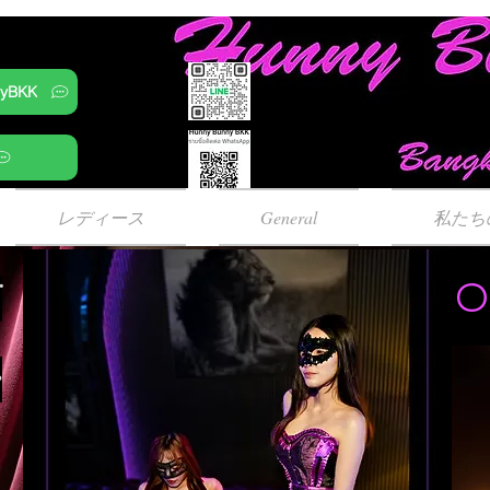
nyBKK
レディース
General
私たち
O
i
e