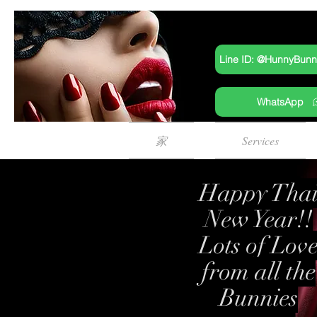
Line ID: @HunnyBun
WhatsApp
家
Services
Happy Tha
New Year!!
Lots of Lov
from all the
Bunnies