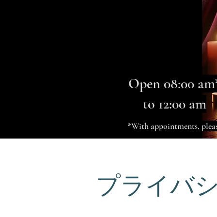
Open 08:00 am
to 12:00 am
*With appointments, plea
プライバ