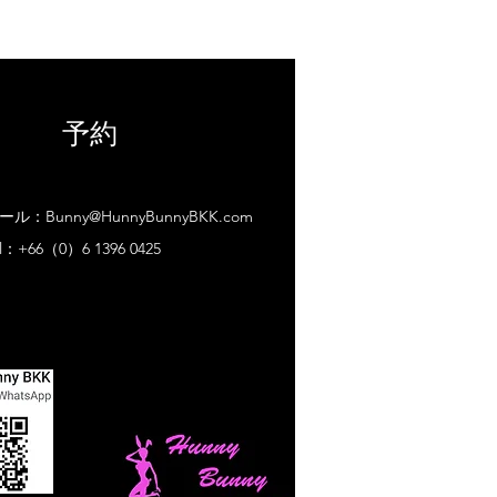
予約
ール：
Bunny@HunnyBunnyBKK.com
el：+66（0）6 1396 0425